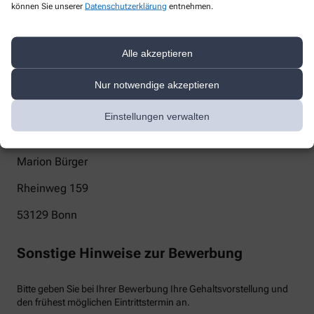
können Sie unserer
Datenschutzerklärung
entnehmen.
info@zedern-apotheke.de
Telefon
Alle akzeptieren
+49-228/23 31 70
Nur notwendige akzeptieren
Post
Einstellungen verwalten
Zedern-Apotheke
Marion Bürger
Rheinweg 159
53129
Bonn
Sonstige Hinweise zur Bewerbung
Bitte geben Sie bei Ihrer Bewerbung Ihre Gehaltsvorstellung und
den frühest möglichen Eintrittstermin an.