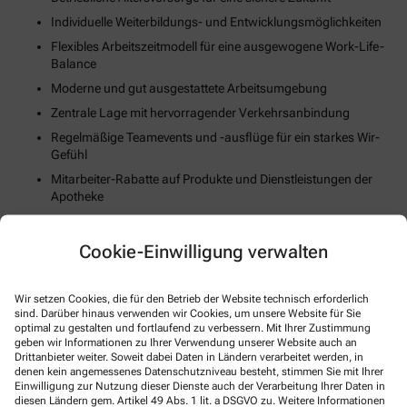
Individuelle Weiterbildungs- und Entwicklungsmöglichkeiten
Flexibles Arbeitszeitmodell für eine ausgewogene Work-Life-
Balance
Moderne und gut ausgestattete Arbeitsumgebung
Zentrale Lage mit hervorragender Verkehrsanbindung
Regelmäßige Teamevents und -ausflüge für ein starkes Wir-
Gefühl
Mitarbeiter-Rabatte auf Produkte und Dienstleistungen der
Apotheke
Unterstützung bei der Wohnungssuche oder Umzugskosten
(falls zutreffend)
Cookie-Einwilligung verwalten
Fortschrittliche Digitalisierungs- und Technologiestrategie
Gesundheits- und Fitnessangebote zur Stärkung des
Wir setzen Cookies, die für den Betrieb der Website technisch erforderlich
körperlichen Wohlbefindens
sind. Darüber hinaus verwenden wir Cookies, um unsere Website für Sie
optimal zu gestalten und fortlaufend zu verbessern. Mit Ihrer Zustimmung
geben wir Informationen zu Ihrer Verwendung unserer Website auch an
So können Sie sich bewerben
Drittanbieter weiter. Soweit dabei Daten in Ländern verarbeitet werden, in
denen kein angemessenes Datenschutzniveau besteht, stimmen Sie mit Ihrer
Einwilligung zur Nutzung dieser Dienste auch der Verarbeitung Ihrer Daten in
E-Mail
diesen Ländern gem. Artikel 49 Abs. 1 lit. a DSGVO zu. Weitere Informationen