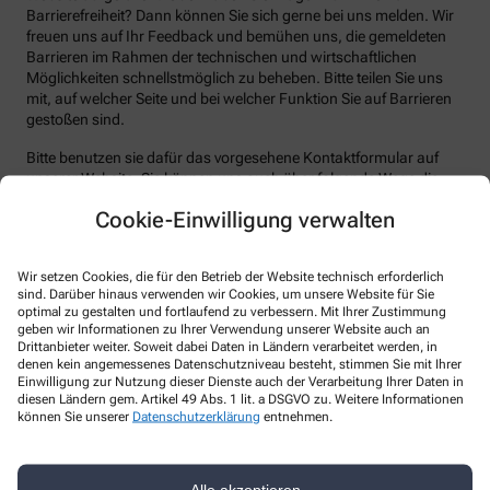
Barrierefreiheit? Dann können Sie sich gerne bei uns melden. Wir
freuen uns auf Ihr Feedback und bemühen uns, die gemeldeten
Barrieren im Rahmen der technischen und wirtschaftlichen
Möglichkeiten schnellstmöglich zu beheben. Bitte teilen Sie uns
mit, auf welcher Seite und bei welcher Funktion Sie auf Barrieren
gestoßen sind.
Bitte benutzen sie dafür das vorgesehene Kontaktformular auf
unserer Website. Sie können uns auch über folgende Wege die
von Ihnen gefundenen Barrieren melden:
Cookie-Einwilligung verwalten
E-Mail: info@zedern-apotheke.de
Telefon: +49-228/23 31 70
Wir setzen Cookies, die für den Betrieb der Website technisch erforderlich
sind. Darüber hinaus verwenden wir Cookies, um unsere Website für Sie
Telefax: +49-228/53 08 70
optimal zu gestalten und fortlaufend zu verbessern. Mit Ihrer Zustimmung
Postanschrift: Rheinweg 159 53129 Bonn
geben wir Informationen zu Ihrer Verwendung unserer Website auch an
Drittanbieter weiter. Soweit dabei Daten in Ländern verarbeitet werden, in
Durchsetzungsverfahren und
denen kein angemessenes Datenschutzniveau besteht, stimmen Sie mit Ihrer
Einwilligung zur Nutzung dieser Dienste auch der Verarbeitung Ihrer Daten in
Marktüberwachungsbehörde
diesen Ländern gem. Artikel 49 Abs. 1 lit. a DSGVO zu. Weitere Informationen
können Sie unserer
Datenschutzerklärung
entnehmen.
Sollten Sie auf Mitteilungen oder Anfragen zur Barrierefreiheit
keine zufriedenstellenden Antworten erhalten, können Sie sich an
die zuständige Durchsetzungsstelle wenden. Die
Alle akzeptieren