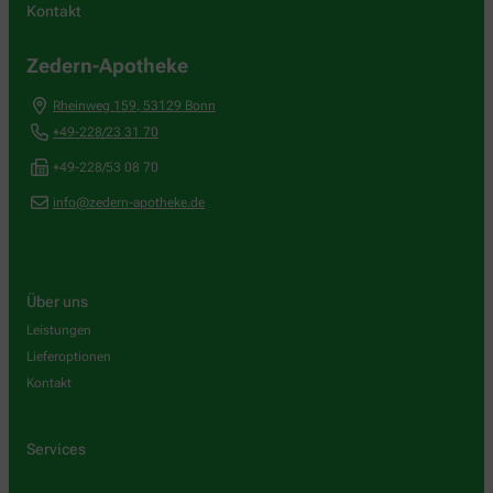
Kontakt
Zedern-Apotheke
Rheinweg 159
,
53129
Bonn
+49-228/23 31 70
+49-228/53 08 70
info@zedern-apotheke.de
Über uns
Leistungen
Lieferoptionen
Kontakt
Services