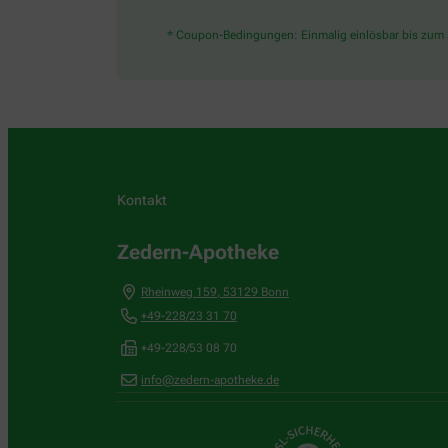
* Coupon-Bedingungen: Einmalig einlösbar bis zum 3
Kontakt
Zedern-Apotheke
Rheinweg 159
,
53129
Bonn
+49-228/23 31 70
+49-228/53 08 70
info@zedern-apotheke.de