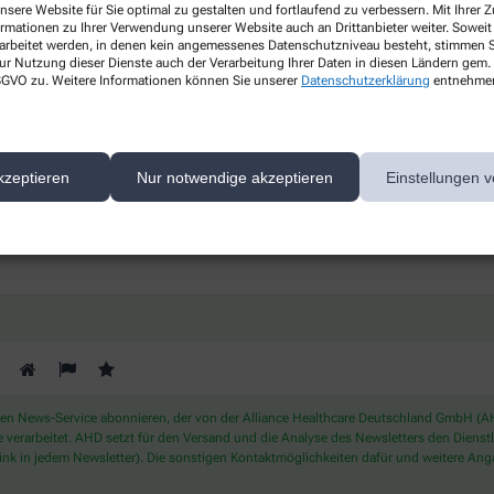
nsere Website für Sie optimal zu gestalten und fortlaufend zu verbessern. Mit Ihrer
Gesundheitsthemen
ormationen zu Ihrer Verwendung unserer Website auch an Drittanbieter weiter. Soweit
rarbeitet werden, in denen kein angemessenes Datenschutzniveau besteht, stimmen Si
s
ur Nutzung dieser Dienste auch der Verarbeitung Ihrer Daten in diesen Ländern gem. 
Erfahren Sie mehr über aktuelle
 DSGVO zu. Weitere Informationen können Sie unserer
Datenschutzerklärung
entnehme
Themen rund um Ihre Gesundheit.
kzeptieren
Nur notwendige akzeptieren
Einstellungen v
ichern Sie sich Ihren 10% Gutschein* für unsere Apothek
 News-Service abonnieren, der von der Alliance Healthcare Deutschland GmbH (AHD
rarbeitet. AHD setzt für den Versand und die Analyse des Newsletters den Dienstleis
nk in jedem Newsletter). Die sonstigen Kontaktmöglichkeiten dafür und weitere Anga