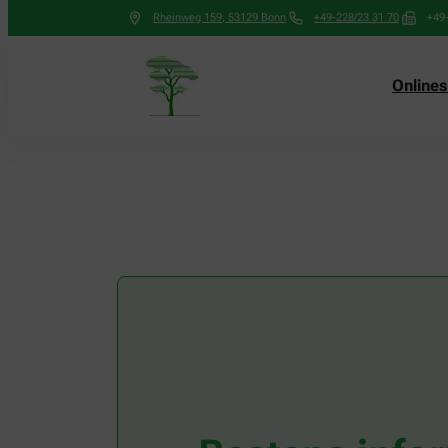
Rheinweg 159
,
53129
Bonn
+49-228/23 31 70
+49
Online