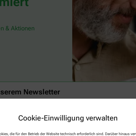
miert
n & Aktionen
nserem Newsletter
Familie mit spannenden Themen rund um Ihre Gesundheit begeistern. Verp
t mit unserem Newsletter.
Cookie-Einwilligung verwalten
Aktuelle
kies, die für den Betrieb der Website technisch erforderlich sind. Darüber hinaus v