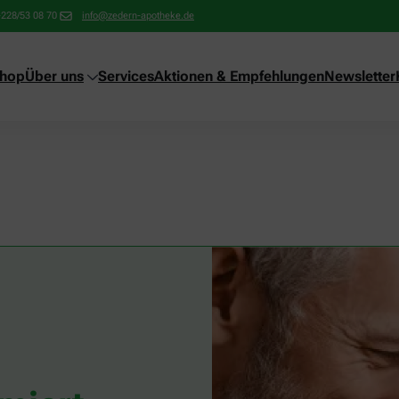
-228/53 08 70
info@zedern-apotheke.de
shop
Über uns
Services
Aktionen & Empfehlungen
Newsletter